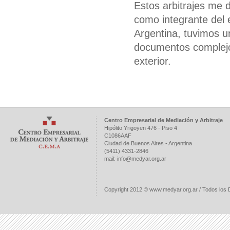
Estos arbitrajes me 
como integrante del 
Argentina, tuvimos un
documentos complejos
exterior.
Centro Empresarial de Mediación y Arbitraje
Hipólito Yrigoyen 476 - Piso 4
C1086AAF
Ciudad de Buenos Aires - Argentina
(5411) 4331-2846
mail:
info@medyar.org.ar
Copyright 2012 © www.medyar.org.ar / Todos lo